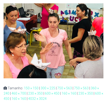
Tamanho:
150 × 150
|
300 × 225
|
750 × 563
|
750 × 563
|
360 ×
240
|
460 × 700
|
230 × 350
|
600 × 450
|
160 × 160
|
230 × 350
|
600 ×
450
|
160 × 160
|
4032 × 3024