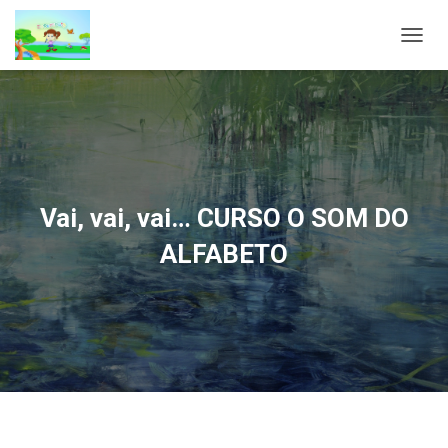
A
L
T
E
R
N
A
R
N
Vai, vai, vai… CURSO O SOM DO
A
V
ALFABETO
E
G
A
Ç
Ã
O