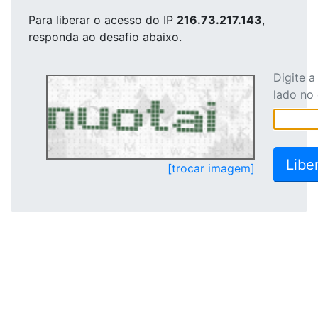
Para liberar o acesso
do IP
216.73.217.143
,
responda ao desafio abaixo.
Digite 
lado no
[trocar imagem]